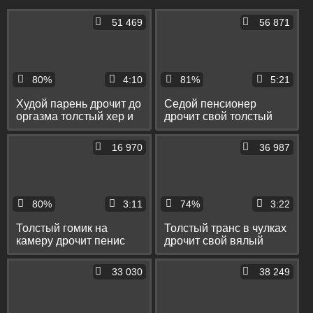
51 469
56 871
80%
4:10
81%
5:21
Худой парень дрочит до
Седой пенсионер
оргазма толстый хер и
дрочит свой толстый
спускает сперму на пол
хер пылесосом и
спускает сперму на пол
16 970
36 987
80%
3:11
74%
3:22
Толстый гомик на
Толстый транс в чулках
камеру дрочит пенис
дрочит свой вялый
вибратором и спускает
член и спускает сперму
на него сперму
на зеркало
33 030
38 249