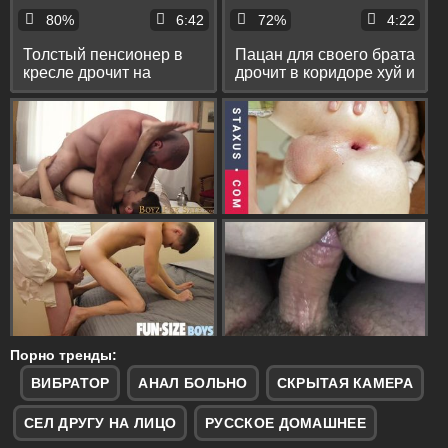
80%
6:42
72%
4:22
Толстый пенсионер в
Пацан для своего брата
кресле дрочит на
дрочит в коридоре хуй и
камеру писюн и трахает
спускает сперму на
себя пальцами в анус
камеру
Порно тренды:
ВИБРАТОР
АНАЛ БОЛЬНО
СКРЫТАЯ КАМЕРА
СЕЛ ДРУГУ НА ЛИЦО
РУССКОЕ ДОМАШНЕЕ