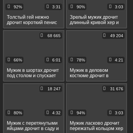
92%
3:31
90%
3:03
Толстый гей нежно
Зрелый мужик дрочит
дрочит короткий пенис
длинный кривой хер и
и два раза спускает
спускает сперму на пол
себе в ладонь сперму
68 665
49 204
66%
6:01
78%
4:21
Мужик в шортах дрочит
Мужик в деловом
под столом и спускает
костюме дрочит в
сперму себе на ляжку
туалете поезда и
спускает сперму на пол
18 247
31 676
80%
4:32
94%
3:03
Мужик с перетянутыми
Мужик ласково дрочит
яйцами дрочит в саду и
пережатый кольцом хер