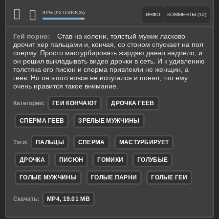
91% (92 ГОЛОСА)
ИНФО
КОММЕНТЫ (12)
Гей порно:
Став на колени, толстый мужик ласково
дрочит хер пальцами и, кончая, со стоном спускает на пол
сперму. Просто мастурбировать жирдяю давно надоело, и
он решил выкладывать видео дрочки в сеть. И к удивлению
толстяка его писюн и сперма привлекли не женщин, а
геев. Но он этого вовсе не испугался и понял, что ему
очень нравится такое внимание.
Категории:
ГЕИ КОНЧАЮТ
ДРОЧКА ГЕЕВ
СПЕРМА ГЕЕВ
ЗРЕЛЫЕ МУЖЧИНЫ
Тэги:
ПАЛЬЦЫ
СПЕРМА
МАСТУРБИРУЕТ
ДРОЧКА
ПИСЮН
ГОМИКИ
ГОЛУБЫЕ
ГОЛЫЕ МУЖЧИНЫ
ГОЛЫЕ ПАРНИ
ГОЛЫЕ ГЕИ
Скачать:
MP4, 19.01 MB