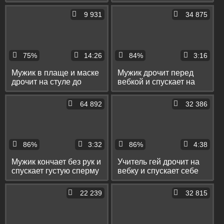
спускает сперму себе
и спускает сперму себе
на живот
на лобок
9 931
34 875
75%
14:26
84%
3:16
Мужик в плаще и маске
Мужик дрочит перед
дрочит на стуле до
вебкой и спускает на
оргазма и спускает
стол свою густую
сперму в пакет
сперму
64 892
32 386
86%
3:32
86%
4:38
Мужик кончает без рук и
Учитель гей дрочит на
спускает густую сперму
вебку и спускает себе
на полотенце
на живот сперму
22 239
32 815